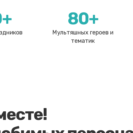
0+
80+
здников
Мультяшных героев и
тематик
месте!