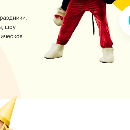
раздники,
ы, шоу
мическое