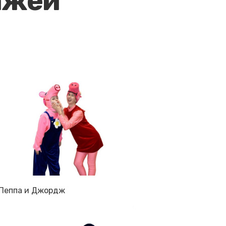
ажей
Пеппа и Джордж