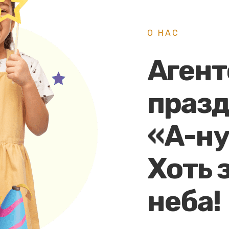
О НАС
Агент
праз
«А-ну
Хоть 
неба!