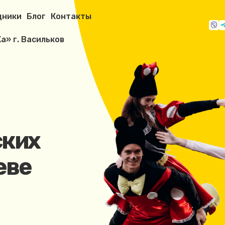
дники
Блог
Контакты
а» г. Васильков
ских
еве