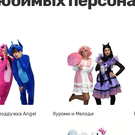
любимых персон
 подружка Angel
Куроми и Мелоди