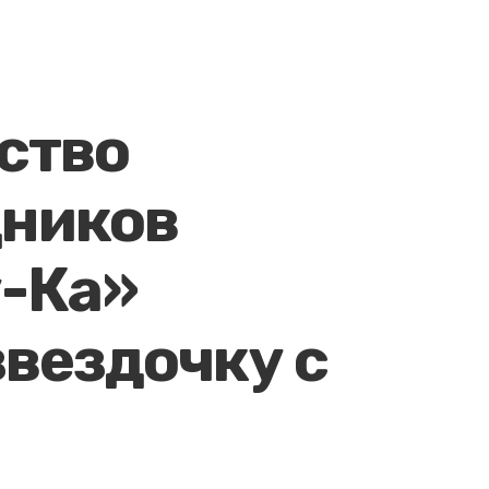
ство
дников
-Ка»
звездочку с