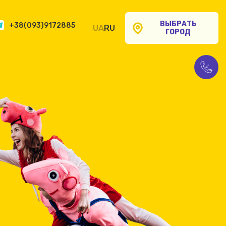
ВЫБРАТЬ
+38(093)9172885
UA
RU
ГОРОД