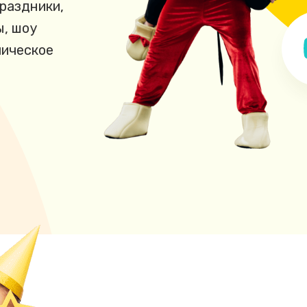
раздники,
ы, шоу
мическое