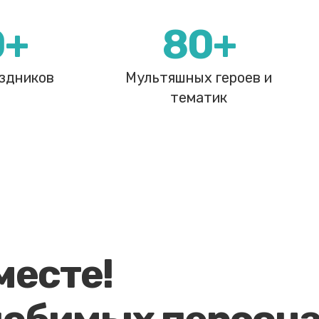
0+
80+
здников
Мультяшных героев и
тематик
месте!