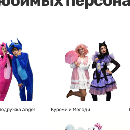
любимых персон
 подружка Angel
Куроми и Мелоди