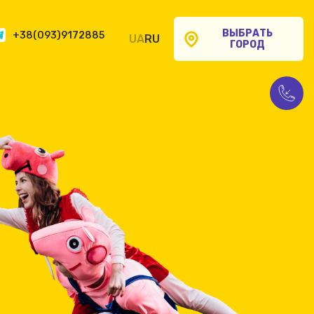
ВЫБРАТЬ
+38(093)9172885
UA
RU
ГОРОД