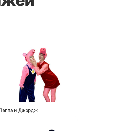
ажей
Пеппа и Джордж