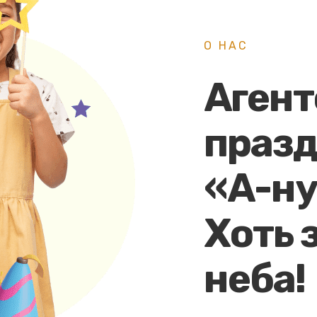
О НАС
Агент
праз
«А-ну
Хоть 
неба!