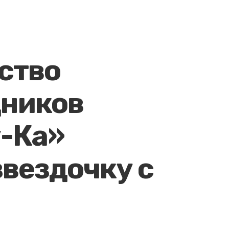
ство
дников
-Ка»
звездочку с