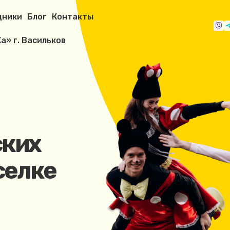
дники
Блог
Контакты
а» г. Васильков
ских
селке