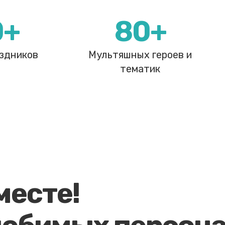
0+
80+
здников
Мультяшных героев и
тематик
месте!