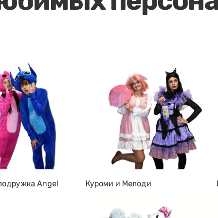
любимых персон
 подружка Angel
Куроми и Мелоди