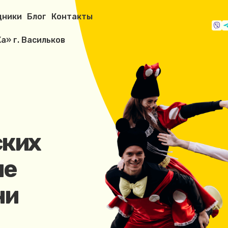
дники
Блог
Контакты
а» г. Васильков
ских
ле
чи