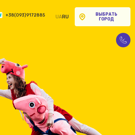
ВЫБРАТЬ
+38(093)9172885
UA
RU
ГОРОД