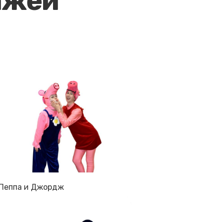
ажей
Пеппа и Джордж