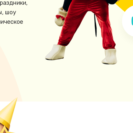
раздники,
ы, шоу
мическое