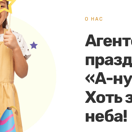
О НАС
Агент
праз
«А-ну
Хоть 
неба!