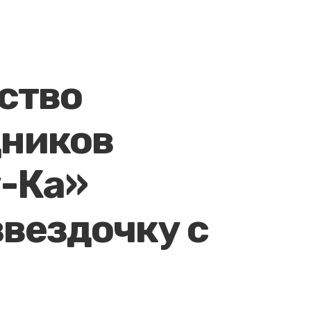
ство
дников
-Ка»
звездочку с