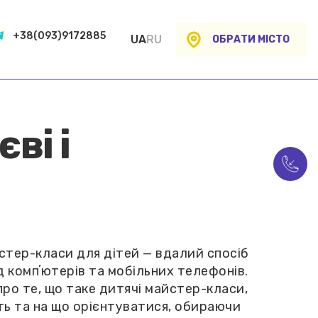
+38(093)9172885
UA
RU
ОБРАТИ МІСТО
ві і
йстер-класи для дітей — вдалий спосіб
д компʼютерів та мобільних телефонів.
ро те, що таке дитячі майстер-класи,
ть та на що орієнтуватися, обираючи