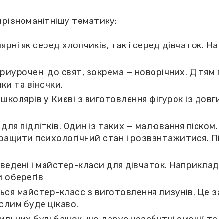
різноманітнішу тематику:
лярні як серед хлопчиків, так і серед дівчаток.
иурочені до свят, зокрема — новорічних. Дітям
ки та віночки.
колярів у Києві з виготовлення фігурок із довг
 для підлітків. Один із таких — малювання піско
ращити психологічний стан і розвантажитися. Пі
дені і майстер-класи для дівчаток. Наприклад,
 оберегів.
я майстер-класс з виготовлення лизунів. Це зан
ослим буде цікаво.