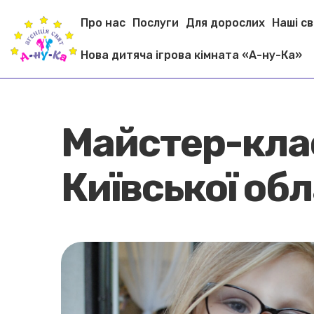
Про нас
Послуги
Для дорослих
Наші с
Нова дитяча ігрова кімната «А-ну-Ка»
Майстер-класи
Київської обл