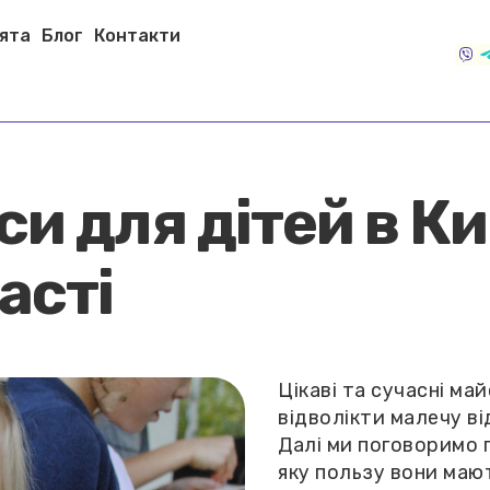
вята
Блог
Контакти
 для дітей в Киє
асті
Цікаві та сучасні ма
відволікти малечу ві
Далі ми поговоримо п
яку пользу вони маю