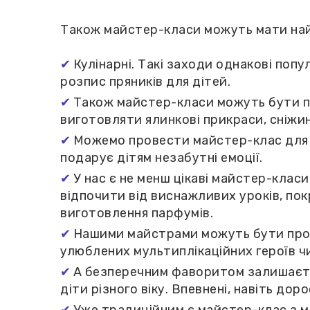
Також майстер-класи можуть мати най
Кулінарні. Такі заходи однакові попу
розпис пряників для дітей.
Також майстер-класи можуть бути пр
виготовляти ялинкові прикраси, сніжин
Можемо провести майстер-клас для ш
подарує дітям незабутні емоції.
У нас є не менш цікаві майстер-класи
відпочити від виснажливих уроків, пок
виготовлення парфумів.
Нашими майстрами можуть бути прове
улюблених мультиплікаційних героїв чи
А безперечним фаворитом залишаєтьс
діти різного віку. Впевнені, навіть дор