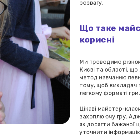
розвагу.
Що таке майс
корисні
Ми проводимо різном
Києві та області, що
метод навчанню певн
тому, щоб викладач 
легкому форматі гри.
Цікаві майстер-клас
захоплюючу гру. Адж
як досягти бажаної ц
уточнити інформаці