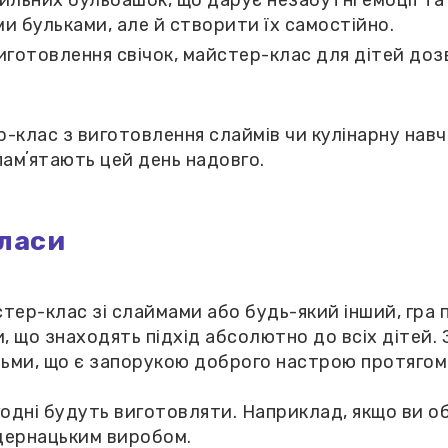
льних бульбашок, що дарує незабутні емоції та 
и бульками, але й створити їх самостійно.
иготовлення свічок, майстер-клас для дітей доз
р-клас з виготовлення слаймів чи кулінарну на
апамʼятають цей день надовго.
ласи
тер-клас зі слаймами або будь-який інший, гра 
, що знаходять підхід абсолютно до всіх дітей
ьми, що є запорукою доброго настрою протягом 
огодні будуть виготовляти. Наприклад, якщо ви 
удернацьким виробом.