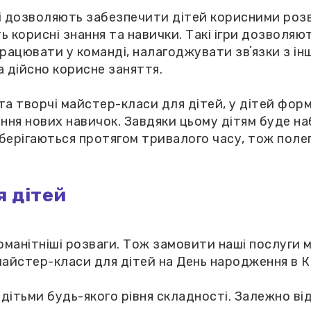
ві дозволяють забезпечити дітей корисними розв
ь корисні знання та навички. Такі ігри дозволя
рацювати у команді, налагоджувати звʼязки з і
а дійсно корисне заняття.
та творчі майстер-класи для дітей, у дітей фор
ання нових навичок. Завдяки цьому дітям буде на
берігаються протягом тривалого часу, тож полег
я дітей
оманітніші розваги. Тож замовити наші послуги 
айстер-класи для дітей на День народження в К
дітьми будь-якого рівня складності. Залежно від