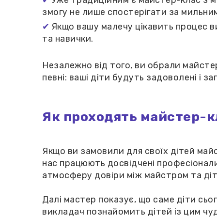
Уже традиційним є майстер-клас з ми
змогу не лише спостерігати за мильним
Якщо вашу малечу цікавить процес в
та навички.
Незалежно від того, ви обрали майсте
певні: ваші діти будуть задоволені і з
Як проходять майстер-к
Якщо ви замовили для своїх дітей майс
нас працюють досвідчені професіонали
атмосферу довіри між майстром та діт
Далі мастер показує, що саме діти сь
викладач познайомить дітей із цим ч