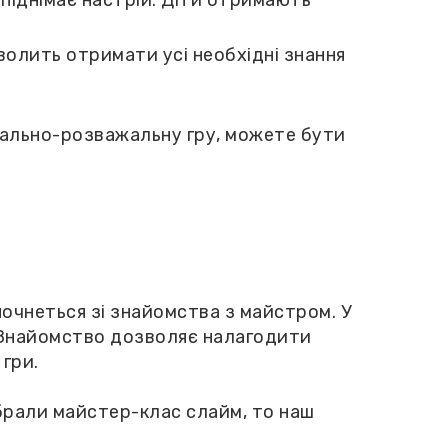
піднімає настрій. Діти отримають
волить отримати усі необхідні знання
вчально-розважальну гру, можете бути
почнеться зі знайомства з майстром. У
. Знайомство дозволяє налагодити
гри.
обрали майстер-клас слайм, то наш