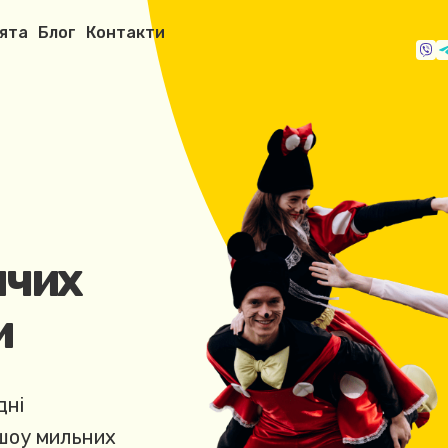
вята
Блог
Контакти
ячих
и
дні
 шоу мильних