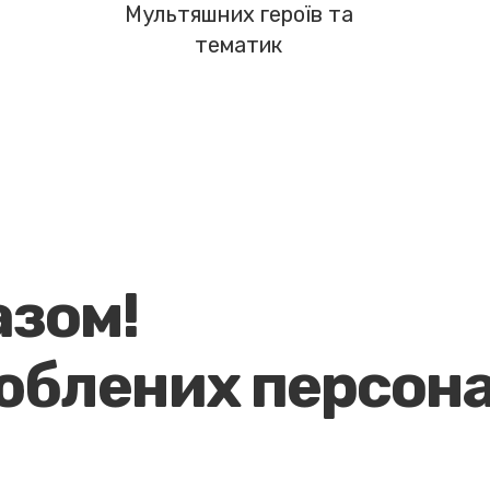
Мультяшних героїв та
тематик
азом!
юблених персон