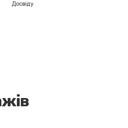
Досвіду
ажів