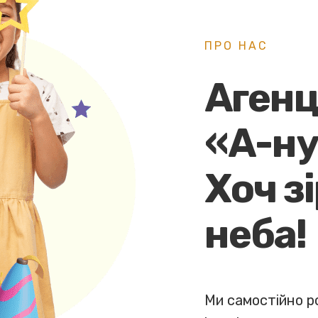
ПРО НАС
Агенц
«А-ну
Хоч з
неба!
Ми самостійно р