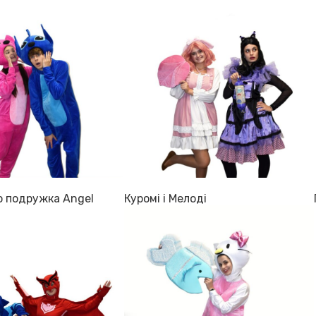
о подружка Angel
Куромі і Мелоді