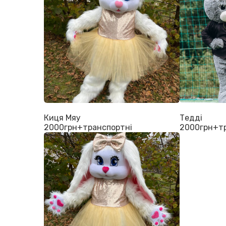
Киця Мяу
Тедді
2000грн+транспортні
2000грн+тр