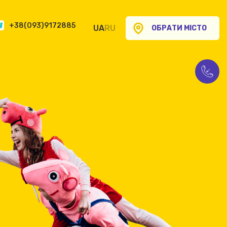
+38(093)9172885
UA
RU
ОБРАТИ МІСТО