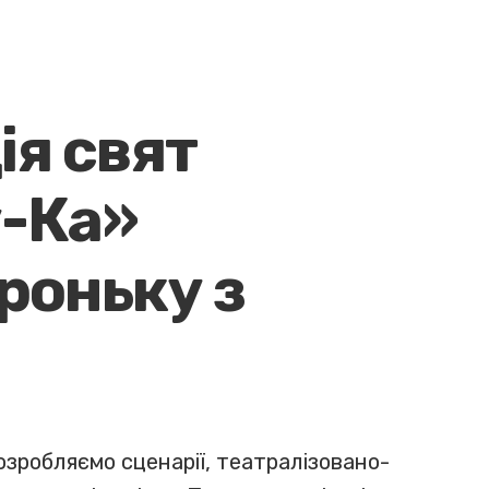
ія свят
-Ка»
іроньку з
озробляємо сценарії, театралізовано-