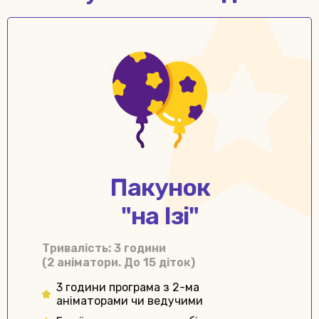
Пакунок
"на Ізі"
Тривалiсть: 3 години
(2 аніматори. До 15 діток)
3 години програма з 2-ма
аніматорами чи ведучими