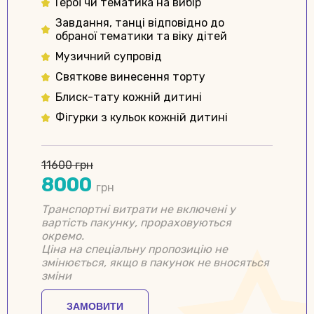
Герої чи тематика на вибір
Завдання, танці відповідно до
обраної тематики та віку дітей
Музичний супровід
Святкове винесення торту
Блиск-тату кожній дитині
Фігурки з кульок кожній дитині
11600 грн
8000
грн
Транспортні витрати не включені у
вартість пакунку, прораховуються
окремо.
Ціна на спеціальну пропозицію не
змінюється, якщо в пакунок не вносяться
зміни
ЗАМОВИТИ