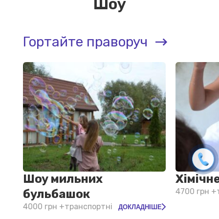
Шоу
Гортайте праворуч
Шоу мильних
Хімічн
4700 грн +
бульбашок
4000 грн +транспортні
ДОКЛАДНІШЕ