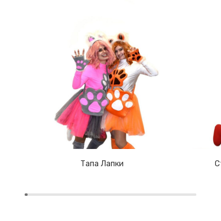
Тапа Лапки
С