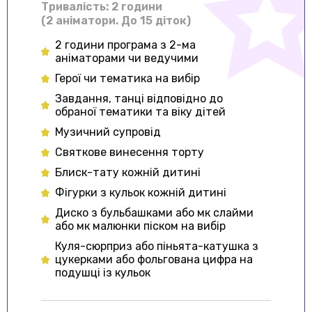
Тривалiсть: 2 години
(2 аніматори. До 15 діток)
2 години програма з 2-ма
аніматорами чи ведучими
Герої чи тематика на вибір
Завдання, танці відповідно до
обраної тематики та віку дітей
Музичний супровід
Святкове винесення торту
Блиск-тату кожній дитині
Фігурки з кульок кожній дитині
Диско з бульбашками або мк слайми
або мк малюнки піском на вибір
Куля-сюрприз або піньята-катушка з
цукерками або фольгована цифра на
подушці із кульок