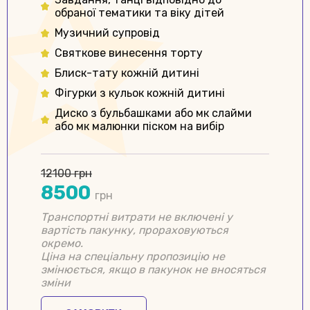
обраної тематики та віку дітей
Музичний супровід
Cвяткове винесення торту
Блиск-тату кожній дитині
Фігурки з кульок кожній дитині
Диско з бульбашками або мк слайми
або мк малюнки піском на вибір
12100 грн
8500
грн
Транспортні витрати не включені у
вартість пакунку, прораховуються
окремо.
Ціна на спеціальну пропозицію не
змінюється, якщо в пакунок не вносяться
зміни