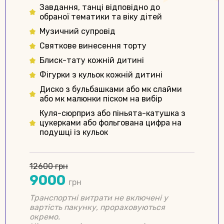
Завдання, танці відповідно до
обраної тематики та віку дітей
Музичний супровід
Святкове винесення торту
Блиск-тату кожній дитині
Фігурки з кульок кожній дитині
Диско з бульбашками або мк слайми
або мк малюнки піском на вибір
Куля-сюрприз або піньята-катушка з
цукерками або фольгована цифра на
подушці із кульок
12600 грн
9000
грн
Транспортні витрати не включені у
вартість пакунку, прораховуються
окремо.