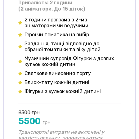
Тривалiсть: 2 години
(2 аніматори. До 15 діток)
2 години програма з 2-ма
аніматорами чи ведучими
Герої чи тематика на вибір
Завдання, танці відповідно до
обраної тематики та віку дітей
Музичний супровід Фігурки з довгих
кульок кожній дитині
Святкове винесення торту
Блиск-тату кожній дитині
Фігурки з кульок кожній дитині
8300 грн
5500
грн
Транспортні витрати не включені у
вартість пакунку, прораховуються