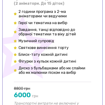
(2 аніматори. До 15 діток)
2 години програма з 2-ма
аніматорами чи ведучими
Герої чи тематика на вибір
Завдання, танці відповідно до
обраної тематики та віку дітей
Музичний супровід
Cвяткове винесення торту
Блиск-тату кожній дитині
Фігурки з кульок кожній дитині
Диско з бульбашками або мк слайми
або мк малюнки піском на вибір
8800 грн
6000
грн
Транспортні витрати не включені у