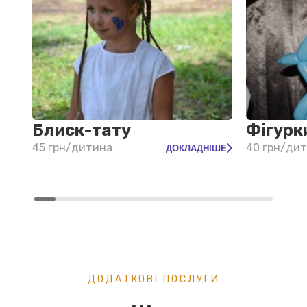
Блиск-тату
Фігурк
45 грн/дитина
40 грн/ди
ДОКЛАДНІШЕ
ДОДАТКОВІ ПОСЛУГИ