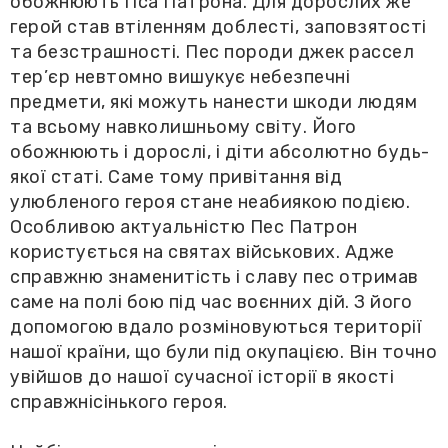
обожнюють Пса Патрона. Для дорослих же
герой став втіленням доблесті, заповзятості
та безстрашності. Пес породи джек рассел
тер’єр невтомно вишукує небезпечні
предмети, які можуть нанести шкоди людям
та всьому навколишньому світу. Його
обожнюють і дорослі, і діти абсолютно будь-
якої статі. Саме тому привітання від
улюбленого героя стане неабиякою подією.
Особливою актуальністю Пес Патрон
користується на святах військових. Адже
справжню знаменитість і славу пес отримав
саме на полі бою під час воєнних дій. З його
допомогою вдало розміновуються території
нашої країни, що були під окупацією. Він точно
увійшов до нашої сучасної історії в якості
справжнісінького героя.