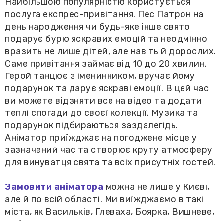
Найбільшою популярністю користується
послуга експрес-привітання. Пес Патрон на
день народження чи будь-яке інше свято
подарує бурю яскравих емоцій та неодмінно
вразить не лише дітей, але навіть й дорослих.
Саме привітання займає від 10 до 20 хвилин.
Герой танцює з іменинником, вручає йому
подарунок та дарує яскраві емоції. В цей час
ви можете відзняти все на відео та додати
теплі спогади до своєї колекції. Музика та
подарунок підбираються заздалегідь.
Аніматор приїжджає на погоджене місце у
зазначений час та створює круту атмосферу
для винуватця свята та всіх присутніх гостей.
Замовити аніматора
можна не лише у Києві,
але й по всій області. Ми виїжджаємо в такі
міста, як Васильків, Глеваха, Боярка, Вишневе,