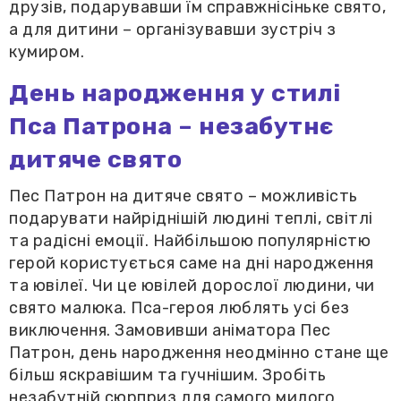
друзів, подарувавши їм справжнісіньке свято,
а для дитини – організувавши зустріч з
кумиром.
День народження у стилі
Пса Патрона – незабутнє
дитяче свято
Пес Патрон на дитяче свято – можливість
подарувати найріднішій людині теплі, світлі
та радісні емоції. Найбільшою популярністю
герой користується саме на дні народження
та ювілеї. Чи це ювілей дорослої людини, чи
свято малюка. Пса-героя люблять усі без
виключення. Замовивши аніматора Пес
Патрон, день народження неодмінно стане ще
більш яскравішим та гучнішим. Зробіть
незабутній сюрприз для самого милого