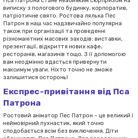
Пса Патрона стане неабияким сюрпризом на
виписку з пологового будинку, корпоратив,
патріотичне свято. Ростова лялька Пес
Патрон в наш час надзвичайно популярна
також при організації та проведенні
різноманітних масових заходів: виставки,
презентації, відкриття нових кафе,
ресторанів, магазинів тощо. З її допомогою
вам неодмінно вдасться привернути
максимум уваги. Ніхто точно не зможе
залишитися осторонь!
Експрес-привітання від Пса
Патрона
Ростовий аніматор Пес Патрон – це великий і
неймовірний пухнастик, який точно
сподобається всім без виключення. Діти