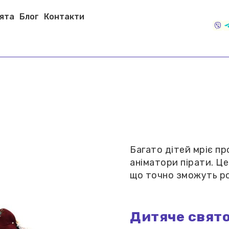
вята
Блог
Контакти
Багато дітей мріє пр
аніматори пірати. Це 
що точно зможуть р
Дитяче свято