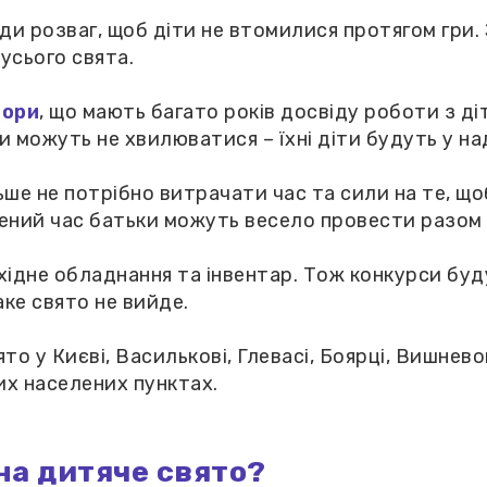
иди розваг, щоб діти не втомилися протягом гри
усього свята.
тори
, що мають багато років досвіду роботи з ді
 можуть не хвилюватися – їхні діти будуть у над
ьше не потрібно витрачати час та сили на те, що
ний час батьки можуть весело провести разом і
хідне обладнання та інвентар. Тож конкурси буд
ке свято не вийде.
о у Києві, Василькові, Глевасі, Боярці, Вишнево
ших населених пунктах.
на дитяче свято?