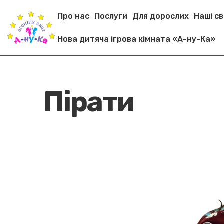
Про нас
Послуги
Для дорослих
Наші с
Нова дитяча ігрова кімната «А-ну-Ка»
Пірати