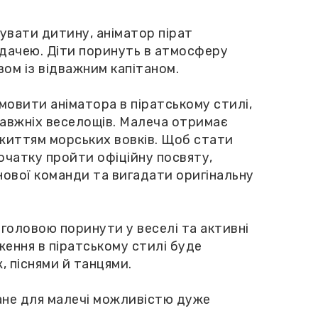
увати дитину, аніматор пірат
адачею. Діти поринуть в атмосферу
ом із відважним капітаном.
мовити аніматора в піратському стилі,
равжніх веселощів. Малеча отримає
життям морських вовків. Щоб стати
очатку пройти офіційну посвяту,
нової команди та вигадати оригінальну
 головою поринути у веселі та активні
ження в піратському стилі буде
, піснями й танцями.
тане для малечі можливістю дуже