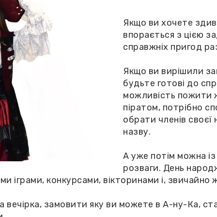
Якщо ви хочете здив
впорається з цією з
справжніх пригод раз
Якщо ви вирішили за
будьте готові до сп
можливість пожити 
піратом, потрібно сп
обрати членів своєї 
назву.
А уже потім можна із
розваги. День народ
 іграми, конкурсами, вікторинами і, звичайно ж
а вечірка, замовити яку ви можете в А-ну-Ка, с
и.