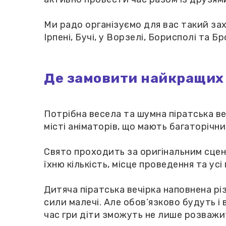
Ми радо організуємо для вас такий захі
Ірпені, Бучі, у Ворзелі, Борисполі та 
Де замовити найкращих 
Потрібна весела та шумна піратська ве
місті аніматорів, що мають багаторічни
Свято проходить за оригінальним сцена
їхню кількість, місце проведення та усі
Дитяча піратська вечірка наповнена рі
сили малечі. Але обов’язково будуть і
час гри діти зможуть не лише розважит