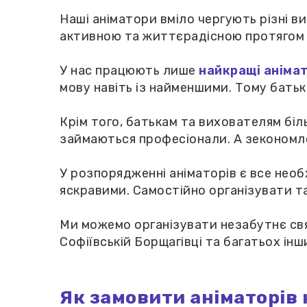
Наші аніматори вміло чергують різні в
активною та життєрадісною протягом 
У нас працюють лише
найкращі аніма
мову навіть із найменшими. Тому батьки
Крім того, батькам та вихователям біл
займаються професіонали. А зекономле
У розпорядженні аніматорів є все необ
яскравими. Самостійно організувати та
Ми можемо організувати незабутнє свят
Софіївській Борщагівці та багатьох ін
Як замовити аніматорів 