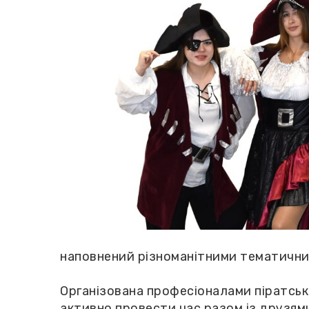
наповнений різноманітними тематичними
Організована професіоналами піратськ
активно провести час разом із друзям