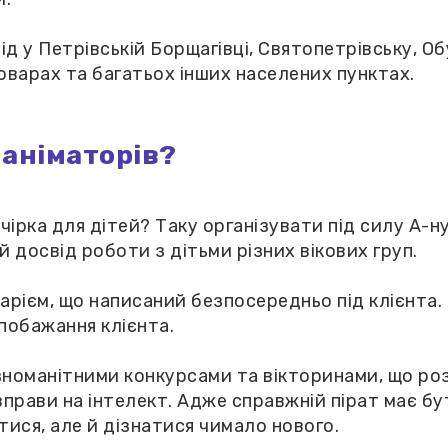
д у Петрівській Борщагівці, Святопетрівську, Обу
Броварах та багатьох інших населених пунктах.
аніматорів?
чірка для дітей? Таку організувати під силу А-
й досвід роботи з дітьми різних вікових груп.
рієм, що написаний безпосередньо під клієнта. 
 побажання клієнта.
зноманітними конкурсами та вікторинами, що роз
 вправи на інтелект. Адже справжній пірат має б
ися, але й дізнатися чимало нового.