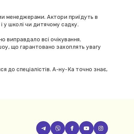
ими менеджерами. Актори приїдуть в
і у школі чи дитячому садку.
но виправдало всі очікування.
шоу, що гарантовано захоплять увагу
я до спеціалістів. А-ну-Ка точно знає,