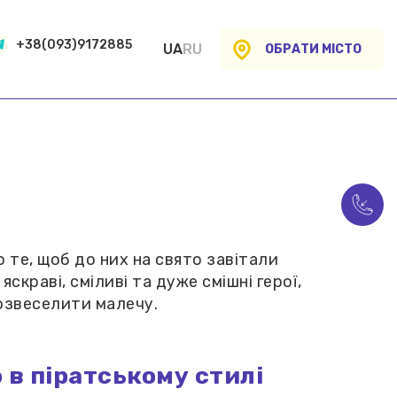
+38(093)9172885
UA
RU
ОБРАТИ МІСТО
о те, щоб до них на свято завітали
яскраві, сміливі та дуже смішні герої,
озвеселити малечу.
 в піратському стилі