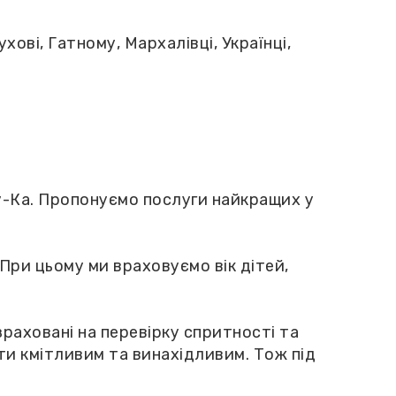
хові, Гатному, Мархалівці, Українці,
ну-Ка. Пропонуємо послуги найкращих у
При цьому ми враховуємо вік дітей,
раховані на перевірку спритності та
ути кмітливим та винахідливим. Тож під